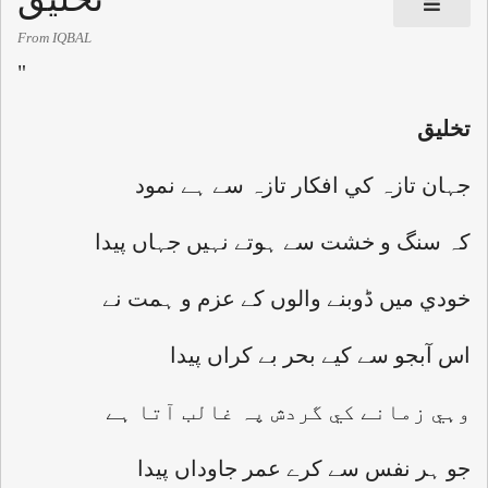
From IQBAL
"
تخليق
جہان تازہ کي افکار تازہ سے ہے نمود
کہ سنگ و خشت سے ہوتے نہيں جہاں پيدا
خودي ميں ڈوبنے والوں کے عزم و ہمت نے
اس آبجو سے کيے بحر بے کراں پيدا
وہي زمانے کي گردش پہ غالب آتا ہے
جو ہر نفس سے کرے عمر جاوداں پيدا