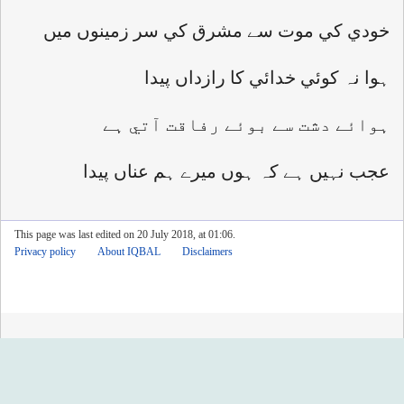
خودي کي موت سے مشرق کي سر زمينوں ميں
ہوا نہ کوئي خدائي کا رازداں پيدا
ہوائے دشت سے بوئے رفاقت آتي ہے
عجب نہيں ہے کہ ہوں ميرے ہم عناں پيدا
This page was last edited on 20 July 2018, at 01:06.
Privacy policy
About IQBAL
Disclaimers