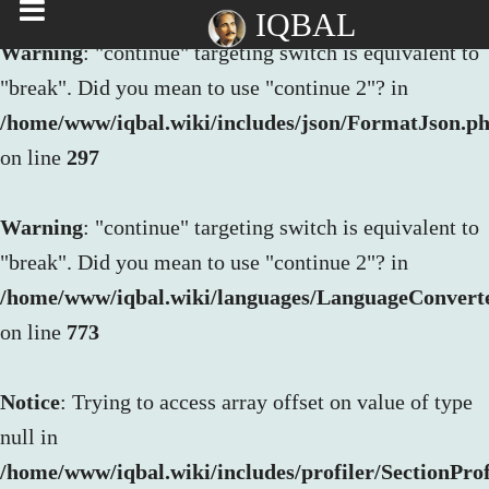
IQBAL
Warning
: "continue" targeting switch is equivalent to
"break". Did you mean to use "continue 2"? in
/home/www/iqbal.wiki/includes/json/FormatJson.p
on line
297
Warning
: "continue" targeting switch is equivalent to
"break". Did you mean to use "continue 2"? in
/home/www/iqbal.wiki/languages/LanguageConvert
on line
773
Notice
: Trying to access array offset on value of type
null in
/home/www/iqbal.wiki/includes/profiler/SectionProf