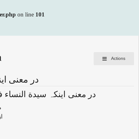
ler.php
on line
101
a
Actions
در معنی ای
در معنی اینکہ سیدة النساء 
م
ا