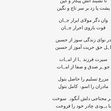
تا نشیند آتش پیکار و کین
پشت پا زد بر سر تاج و نگین
وان دگر مولای ابرار جہان
قوت بازوی احرار جہان
در نوای زندگی سوز از حسین
ہل حق حریت آموز از حسین
سیرت فرزند ہا از امہات
جوہر صدق و صفا از امہات
مزرع تسلیم را حاصل بتول
مادران را اسوۂ کامل بتول
ر محتاجی دلش آنگونہ سوخت
با یہودی چادر خود را فروخت