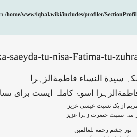
 in
/home/www/iqbal.wiki/includes/profiler/SectionProfi
a-saeyda-tu-nisa-Fatima-tu-zuhr
نکہ سیدة النساء فاطمةالزہرا
فاطمةالزہرا اسوۂ کاملہ ایست برای نساء
ریم از یک نسبت عیسی عزیز
ز سہ نسبت حضرت زہرا عزیز
نور چشم رحمة للعالمین