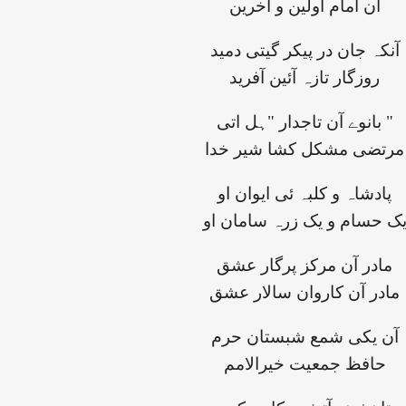
آن امام اولین و آخرین
آنکہ جان در پیکر گیتی دمید
روزگار تازہ آئین آفرید
بانوے آن تاجدار "ہل اتی "
مرتضی مشکل کشا شیر خدا
پادشاہ و کلبہ ئی ایوان او
ک حسام و یک زرہ سامان او
مادر آن مرکز پرگار عشق
مادر آن کاروان سالار عشق
آن یکی شمع شبستان حرم
حافظ جمعیت خیرالامم