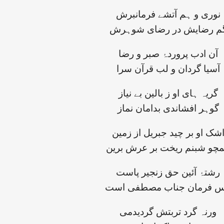
نوری و ہم آتشے فرمانبرش
م رضایش در رضای شوہرش
آن ادب پروردۂ صبر و رضا
آسیا گردان و لب قرآن سرا
گریہ ہای او ز بالین بے نیاز
گوہر افشاندی بدامان نماز
شک او بر چید جبریل از زمین
چو شبنم ریخت بر عرش برین
رشتۂ آئین حق زنجیر پاست
س فرمان جناب مصطفی است
ورنہ گرد تربتش گردیدمی