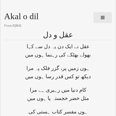
Akal o dil
From IQBAL
عقل و دل
عقل نے ایک دن یہ دل سے کہا
بھولے بھٹکے کی رہنما ہوں میں
ہوں زمیں پر، گزر فلک پہ مرا
دیکھ تو کس قدر رسا ہوں میں
کام دنیا میں رہبری ہے مرا
مثل خضر خجستہ پا ہوں میں
ہوں مفسر کتاب ہستی کی