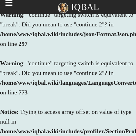
IQBAL
Warning
: "continue" targeting switch is equivalent to
"break". Did you mean to use "continue 2"? in
/home/www/iqbal.wiki/includes/json/FormatJson.p
on line
297
Warning
: "continue" targeting switch is equivalent to
"break". Did you mean to use "continue 2"? in
/home/www/iqbal.wiki/languages/LanguageConvert
on line
773
Notice
: Trying to access array offset on value of type
null in
/home/www/iqbal.wiki/includes/profiler/SectionProf