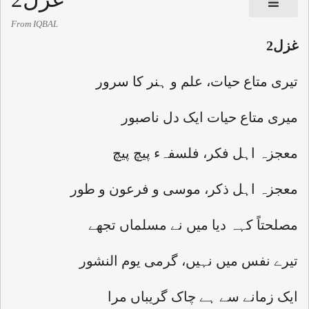
From IQBAL
غزل2
تيری متاع حيات، علم و ہنر کا سرور
ميری متاع حيات ايک دل ناصبور
معجزہ اہل فکر، فلسفہء پيچ پيچ
معجزہ اہل ذکر، موسی و فرعون و طور
مصلحتاً کہہ ديا ميں نے مسلماں تجھے
تيرے نفس ميں نہيں، گرمی يوم النشور
ايک زمانے سے ہے چاک گريباں مرا