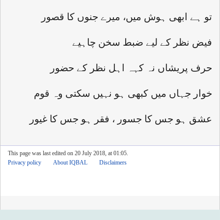
تو ہے ابھی ہوش ميں، ميرے جنوں کا قصور
فيض نظر کے ليے ضبط سخن چاہيے
حرف پريشاں نہ کہہ اہل نظر کے حضور
خوار جہاں ميں کبھی ہو نہيں سکتی وہ قوم
عشق ہو جس کا جسور ، فقر ہو جس کا غيور
This page was last edited on 20 July 2018, at 01:05.
Privacy policy
About IQBAL
Disclaimers