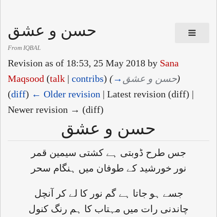
حسن و عشق
From IQBAL
Revision as of 18:53, 25 May 2018 by
Sana
Maqsood
(
talk
|
contribs
)
(
→
حسن و عشق
)
(
diff
)
← Older revision
| Latest revision (diff) |
Newer revision → (diff)
حسن و عشق
جس طرح ڈوبتی ہے کشتی سیمین قمر
نور خورشید کے طوفان میں ہنگام سحر
جسے ہو جاتا ہے گم نور کا لے کر آنچل
چاندنی رات میں مہتاب کا ہم رنگ کنول