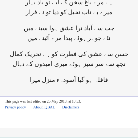
ہے مرے باغ سخن کے لیے تو باد بہار
میرے بے تاب تخیل کو دیا تو نے قرار
جب سے آباد ترا عشق ہوا سینے میں
نئے جوہر ہوئے پیدا مرے آئینے میں
حسن سے عشق کی فطرت کو ہے تحریک کمال
تجھ سے سر سبز ہوئے میری امیدوں کے نہال
قافلہ ہو گیا آسودہء منزل میرا
This page was last edited on 25 May 2018, at 18:53.
Privacy policy
About IQBAL
Disclaimers