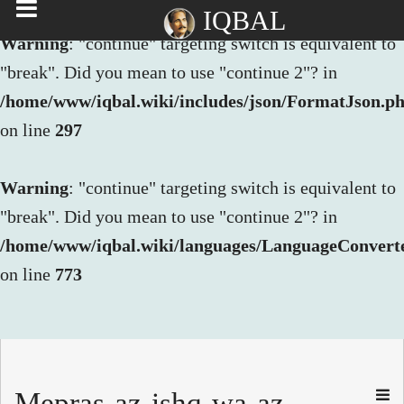
IQBAL
Warning
: "continue" targeting switch is equivalent to
"break". Did you mean to use "continue 2"? in
/home/www/iqbal.wiki/includes/json/FormatJson.p
on line
297
Warning
: "continue" targeting switch is equivalent to
"break". Did you mean to use "continue 2"? in
/home/www/iqbal.wiki/languages/LanguageConvert
on line
773
Mepras-az-ishq-wa-az-