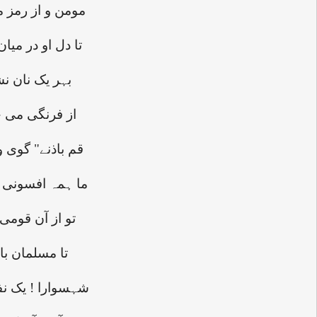
مومن و از رمز م
تا دل او در می
بہر یک نان ن
از فرنگی می خ
"قم باذنے" گوی 
ما ہمہ افسونی 
تو از آن قومی
تا مسلمان با
شہسوارا ! یک نف