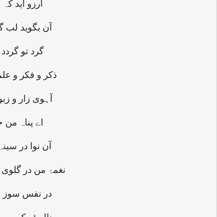
آرزو آید کہ
آن بگوید لب گ
گرد تو گردد 
ذکر و فکر و علم
آہوی زار و زب
اے پناہ من 
آن نوا در سین
نغمۂ من در گلوی
در نفس سوز ج