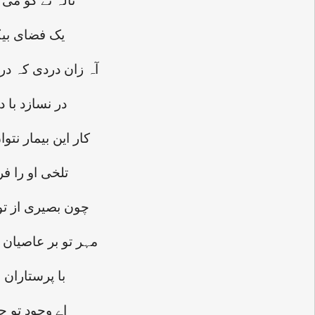
نالہ ئے کو می 
یک فضای بی
آہ زان دردی کہ د
در نسازد با 
کار این بیمار نت
تلخی او را ف
چون بصیری از تو 
مہر تو بر عاصیان
با پرستاران 
اے وجود تو جہ