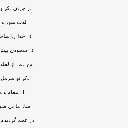
در جہان ذکر و
لذت سوز و سر
نے خدا ہا ساخت
نے سجودی پیش 
این ہمہ از لطف
ذکر تو سرمایۂ
اے مقام و م
ساز ما بی صوت
در عجم گردیدم 