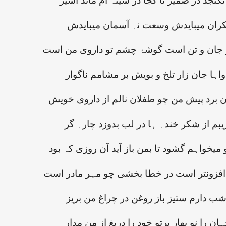
نگنجد در ضمیر تا کجا در سینہ ام ماند اسیر
کران میبایدش وسعت نہ آسمان میبایدش
ر جان و تن است گوشۂ چشم تو داروی من است
دواہا جان زار تلخ و بویش بر مشامم ناگوار
وان برد پیش من چو طفلان نالم از داروی خویش
ریبم از شکر خندہ ہا در لب بدوزد چارہ گر
میخواہم گشود تا بمن باز آید آن روزی کہ بود
 افزونتر است در خطا بخشی چو مہر مادر است
شب دارم ستیز باز روغن در چراغ من بریز
ان را نو بھار پرتو خود را دریغ از من مدار