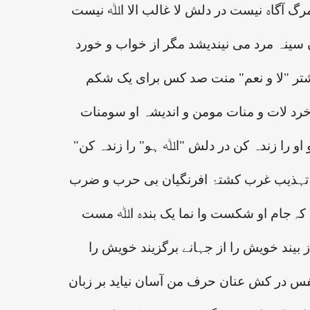
رگ آگاہ نیست در دلش لا غالب الا اﷲ نیست
ان سینہ مرد می نیندیشد مگر از خواب و خورد
شتر "لا و نعم" منت صد کس برای یک شکم
رد لات و منات مومن و اندیشہ او سومنات
و او را زندہ کن در دلش "اﷲ ہو" را زندہ کن
تہذیب غرب کشتۂ افرنگیان بی حرب و ضرب
 کہ جام او شکست وا نما یک بندہ اﷲ مست
ز بیند خویش را از جہانے برگزیند خویش را
س در کش عنان حرف من آسان نیاید بر زبان