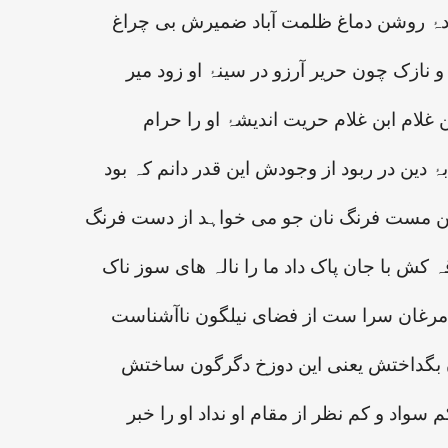
دۂ روشن دماغ ظلمت آباد ضمیرش بی چراغ
و نازک چون حریر آرزو در سینۂ او زود میر
ن غلام ابن غلام حریت اندیشۂ او را حرام
 دین در ربود از وجودش این قدر دانم کہ بود
 این مست فرنگ نان جو می خواہد از دست فرنگ
ہ کش با جان پاک داد ما را نالہ ھای سوز ناک
د مرغان سرا ست از فضای نیلگون ناآشناست
 بگداختش یعنی این دوزخ دگرگون ساختش
سواد و کم نظر از مقام او نداد او را خبر