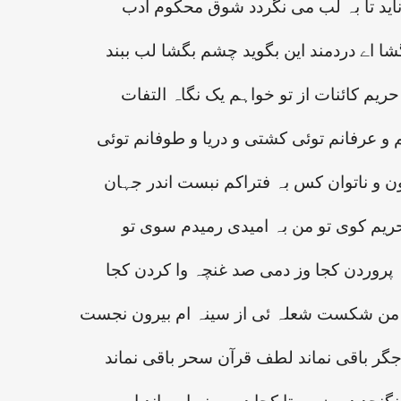
 ناید تا بہ لب می نگردد شوق محکوم ادب
شا اے دردمند این بگوید چشم بگشا لب ببند
حریم کائنات از تو خواہم یک نگاہ التفات
 و عرفانم توئی کشتی و دریا و طوفانم توئی
ون و ناتوان کس بہ فتراکم نبست اندر جہان
حریم کوی تو من بہ امیدی رمیدم سوی تو
ہ پروردن کجا وز دمی صد غنچہ وا کردن کجا
 من شکست شعلہ ئی از سینہ ام بیرون نجست
گر باقی نماند لطف قرآن سحر باقی نماند