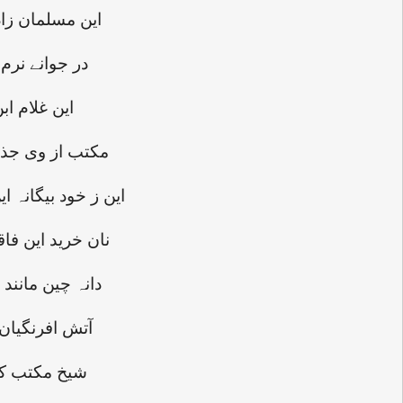
این مسلمان زا
در جوانے نرم 
این غلام اب
مکتب از وی جذبۂ
این ز خود بیگانہ
نان خرید این فاق
دانہ چین مانن
آتش افرنگیان
شیخ مکتب کم 