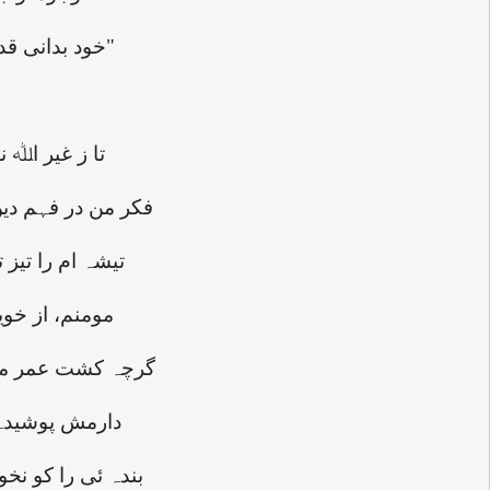
"خود بدانی قدر تن از جان بود قدر جان از پرتو جانان بود"
تا ز غیر اﷲ ن
فکر من در فہم د
تیشہ ام را تیز
مومنم، از خوی
گرچہ کشت عمر من 
دارمش پوشیدہ 
بندہ ئی را کو نخ