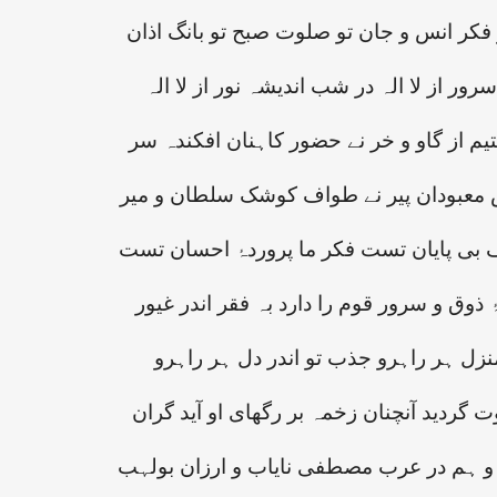
 فکر انس و جان تو صلوت صبح تو بانگ اذان
ور از لا الہ در شب اندیشہ نور از لا الہ
یم از گاو و خر نے حضور کاہنان افکندہ سر
معبودان پیر نے طواف کوشک سلطان و میر
 بی پایان تست فکر ما پروردۂ احسان تست
 ذوق و سرور قوم را دارد بہ فقر اندر غیور
نزل ہر راہرو جذب تو اندر دل ہر راہرو
 گردید آنچنان زخمہ بر رگھای او آید گران
و ہم در عرب مصطفی نایاب و ارزان بولہب